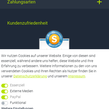
Zahlungsarten
Kundenzufriedenheit
SEHR GUT
Wir nutzen Cookies auf unserer Website. Einige von diesen sind
5 / 5
essenziell, während andere uns helfen, diese Website und Ihre
aus 3777 Bewertungen
bei: ebay.de,
Erfahrung zu verbessern. Weitere Informationen zu den von uns
amazon.de,
verwendeten Cookies und Ihren Rechten als Nutzer finden Sie in
facebook.com,
shopvote.de
unserer
Daten­schutz­erklärung
und unserem
Impressum
.
Essenziell
Externe Medien
*
Informationen zu unseren Versandbedingungen finden Sie hier
hier
PayPal
**
Funktional
Unabhängig von einem gesetzlichen Widerrufsrecht räumen wir Ihnen
als Verbraucher eine Geld-Zurück-Garantie von 100 Tagen ein.
Weitere Einstellungen