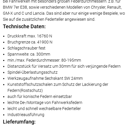
bei Fahrwerken mit besonders großen Federdurchmessern. z.B. für
BMW 7er E38, sowie verschiedenen Modellen von Chrysler, Renault,
GM-X und C und Lancia. Das sind aber nur einige wenige Bespiele, wo
Sie auf die zusätzlichen Federteller angewiesen sind.
Technische Daten:
Druckkraft max. 16760 N
Bruchgrenze ca. 41900 N
Schlagschrauber fest
Spannweite: ca. 300mm
min./max. Federdurchmesser: 80-195mm
Distanzstück für Versatz um 30mm für sich verjüngende Federn
Spindel-Überlastungsschutz
Werkzeugaufnahme Sechskant SW 24mm
Kunststoffschutzschalen zum Schutz der Lackierung der
Federn(Rostschutz)
auch für konische Federn einsetzbar
leichte De-/Montage von Fahrwerksfedern
leicht und schnell wechselbare Federteller
Industrieausführung
Lieferumfang: