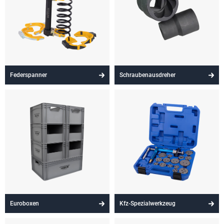
Federspanner
Schraubenausdreher
Euroboxen
Kfz-Spezialwerkzeug