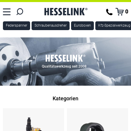
0
Federspanner
Schraubenausdreher
Euroboxen
Kfz-Spezialwerkzeug
Qualitätswerkzeug seit 2008