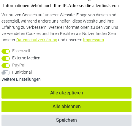
Informationen gehört auch Ihre IP-Adresse, die allerdings von
Google um die letzten Ziffern gekürzt wird, um eine direkte
Wir nutzen Cookies auf unserer Website. Einige von diesen sind
Personenbeziehbarkeit auszuschließen.
essenziell, während andere uns helfen, diese Website und Ihre
Erfahrung zu verbessern. Weitere Informationen zu den von uns
Die Informationen werden an Server von Google übertragen und
verwendeten Cookies und Ihren Rechten als Nutzer finden Sie in
dort weiterverarbeitet. Dabei sind auch Übermittlungen an Google
unserer
Daten­schutz­erklärung
und unserem
Impressum
.
LLC mit Sitz in den USA möglich.
Essenziell
Google nutzt die erhobenen Informationen in unserem Auftrag, um
Externe Medien
Ihre Nutzung der Website auszuwerten, Reports über die
PayPal
Websiteaktivitäten für uns zusammenzustellen und um weitere mit
Funktional
der Websitenutzung und der Internetnutzung verbundene
Weitere Einstellungen
Dienstleistungen zu erbringen. Die im Rahmen von Google
Alle akzeptieren
Analytics von Ihrem Browser übermittelte und gekürzte IP-Adresse
wird nicht mit anderen Daten von Google zusammengeführt. Die
Alle ablehnen
im Rahmen der Nutzung von Google (Universal) Analytics
erhobenen Daten werden für die Dauer von zwei Monaten
Speichern
gespeichert und anschließend gelöscht.