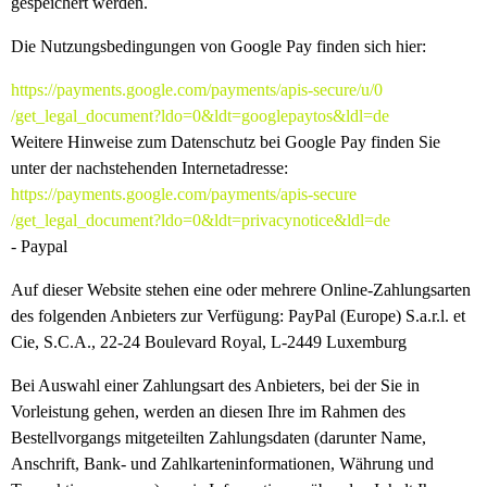
gespeichert werden.
Die Nutzungsbedingungen von Google Pay finden sich hier:
https://payments.google.com
/payments
/apis-secure
/u
/0
/get_legal_document
?ldo=0
&ldt=googlepaytos
&ldl=de
Weitere Hinweise zum Datenschutz bei Google Pay finden Sie
unter der nachstehenden Internetadresse:
https://payments.google.com
/payments
/apis-secure
/get_legal_document
?ldo=0
&ldt=privacynotice
&ldl=de
- Paypal
Auf dieser Website stehen eine oder mehrere Online-Zahlungsarten
des folgenden Anbieters zur Verfügung: PayPal (Europe) S.a.r.l. et
Cie, S.C.A., 22-24 Boulevard Royal, L-2449 Luxemburg
Bei Auswahl einer Zahlungsart des Anbieters, bei der Sie in
Vorleistung gehen, werden an diesen Ihre im Rahmen des
Bestellvorgangs mitgeteilten Zahlungsdaten (darunter Name,
Anschrift, Bank- und Zahlkarteninformationen, Währung und