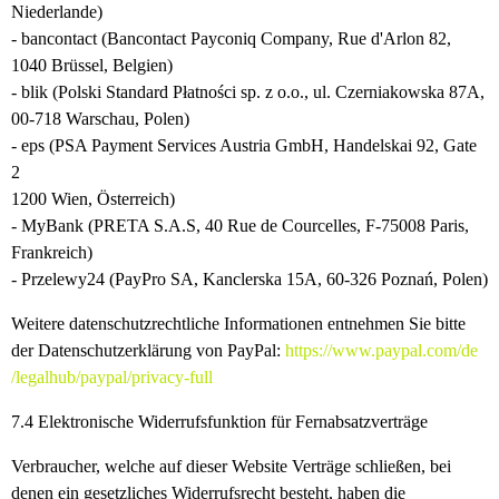
Niederlande)
- bancontact (Bancontact Payconiq Company, Rue d'Arlon 82,
1040 Brüssel, Belgien)
- blik (Polski Standard Płatności sp. z o.o., ul. Czerniakowska 87A,
00-718 Warschau, Polen)
- eps (PSA Payment Services Austria GmbH, Handelskai 92, Gate
2
1200 Wien, Österreich)
- MyBank (PRETA S.A.S, 40 Rue de Courcelles, F-75008 Paris,
Frankreich)
- Przelewy24 (PayPro SA, Kanclerska 15A, 60-326 Poznań, Polen)
Weitere datenschutzrechtliche Informationen entnehmen Sie bitte
der Datenschutzerklärung von PayPal:
https://www.paypal.com
/de
/legalhub
/paypal
/privacy-full
7.4
Elektronische Widerrufsfunktion für Fernabsatzverträge
Verbraucher, welche auf dieser Website Verträge schließen, bei
denen ein gesetzliches Widerrufsrecht besteht, haben die