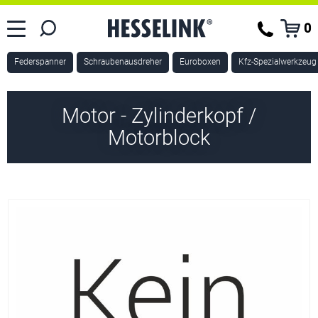
0
Federspanner
Schraubenausdreher
Euroboxen
Kfz-Spezialwerkzeug
Motor - Zylinderkopf /
Motorblock