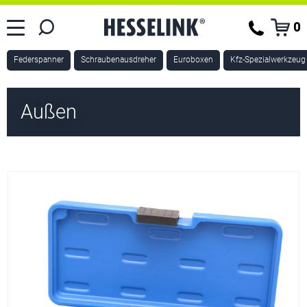
0
Federspanner
Schraubenausdreher
Euroboxen
Kfz-Spezialwerkzeug
Außen