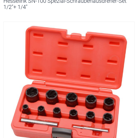
Hesselink SN-100 Spezial-Schraubenausdreher-Set
1/2"+ 1/4"