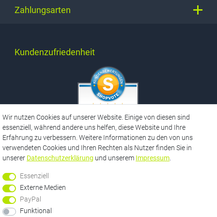
Zahlungsarten
Kundenzufriedenheit
SEHR GUT
Wir nutzen Cookies auf unserer Website. Einige von diesen sind
5 / 5
essenziell, während andere uns helfen, diese Website und Ihre
aus 3777 Bewertungen
bei: ebay.de,
Erfahrung zu verbessern. Weitere Informationen zu den von uns
amazon.de,
verwendeten Cookies und Ihren Rechten als Nutzer finden Sie in
facebook.com,
shopvote.de
unserer
Daten­schutz­erklärung
und unserem
Impressum
.
Essenziell
Externe Medien
*
Informationen zu unseren Versandbedingungen finden Sie hier
hier
PayPal
**
Funktional
Unabhängig von einem gesetzlichen Widerrufsrecht räumen wir Ihnen