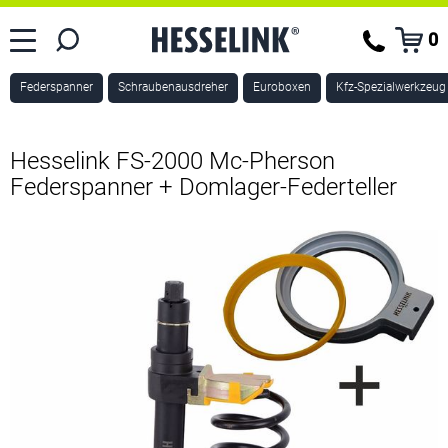
0
Federspanner
Schraubenausdreher
Euroboxen
Kfz-Spezialwerkzeug
Hesselink FS-2000 Mc-Pherson
Federspanner + Domlager-Federteller