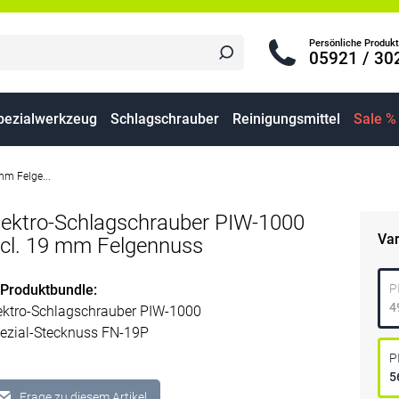
Persönliche Produkt
05921 / 30
pezialwerkzeug
Schlagschrauber
Reinigungsmittel
Sale %
mm Felge...
lektro-Schlagschrauber PIW-1000
Va
ncl. 19 mm Felgennuss
Produktbundle:
P
4
ektro-Schlagschrauber PIW-1000
ezial-Stecknuss FN-19P
P
5
Frage zu diesem Artikel