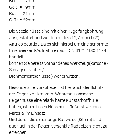
Blau = 17mm
Gelb = 19mm
Rot = 21mm
Grün = 22mm
Die Spezialnüsse sind mit einer Kugelfangbohrung
ausgestattet und werden mittels 12,7 mm (1/2")
Antrieb betätigt. Da es sich hierbei um eine genormte
Innenvierkant-Aufnahme nach DIN 3121 / ISO 1174
handelt,
können Sie bereits vorhandenes Werkzeug(Ratsche /
Schlagschrauber /
Drehmomentschlüssel) weiternutzen.
Besonders hervorzuheben ist hier auch der Schutz
der Felgen vor Kratzern. Während klassische
Felgennüsse eine relativ harte Kunststhoffhülle
haben, ist bei diesen Nüssen ein äußerst weiches
Material im Einsatz.
Und durch die extra lange Bauweise (86mm) sind
auch tief in der Felgen versenkte Radbolzen leicht zu
erreichen.