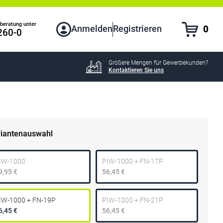
beratung unter
Anmelden
Registrieren
0
260-0
Größere Mengen für Gewerbekunden?
Kontaktieren Sie uns
riantenauswahl
IW-1000
PIW-1000 + FN-17P
9,95 €
56,45 €
IW-1000 + FN-19P
PIW-1000 + FN-21P
6,45 €
56,45 €