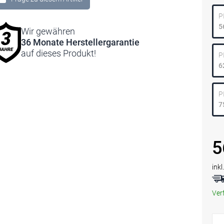
P
5
Wir gewähren
36 Monate Hersteller­garantie
auf dieses Produkt!
P
6
P
7
5
inkl
Ver