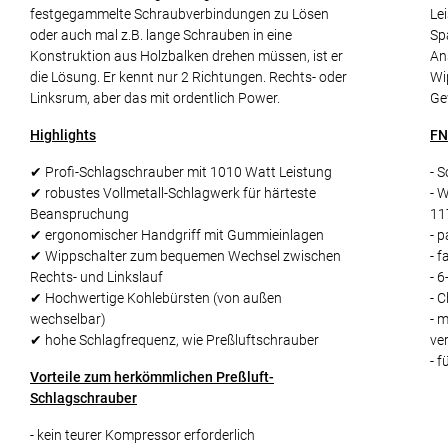
festgegammelte Schraubverbindungen zu Lösen
Le
oder auch mal z.B. lange Schrauben in eine
Sp
Konstruktion aus Holzbalken drehen müssen, ist er
An
die Lösung. Er kennt nur 2 Richtungen. Rechts- oder
Wi
Linksrum, aber das mit ordentlich Power.
Ge
Highlights
FN
✔ Profi-Schlagschrauber mit 1010 Watt Leistung
- 
✔ robustes Vollmetall-Schlagwerk für härteste
- 
Beanspruchung
11
✔ ergonomischer Handgriff mit Gummieinlagen
- 
✔ Wippschalter zum bequemen Wechsel zwischen
- f
Rechts- und Linkslauf
- 
✔ Hochwertige Kohlebürsten (von außen
- 
wechselbar)
- m
✔ hohe Schlagfrequenz, wie Preßluftschrauber
ve
- 
Vorteile zum herkömmlichen Preßluft-
Schlagschrauber
- kein teurer Kompressor erforderlich