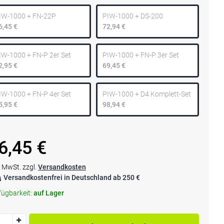
IW-1000 + FN-22P
PIW-1000 + DS-200
6,45 €
72,94 €
IW-1000 + FN-P 2er Set
PIW-1000 + FN-P 3er Set
2,95 €
69,45 €
IW-1000 + FN-P 4er Set
PIW-1000 + D4 Komplett-Set
5,95 €
98,94 €
6,45 €
. MwSt. zzgl.
Versandkosten
Versandkostenfrei in Deutschland ab 250 €
fügbarkeit:
auf Lager