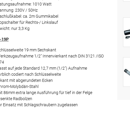
istungsaufnahme: 1010 Watt
annung: 230V / 50Hz
schlußkabel: ca. 2m Gummikabel
ppschalter für Rechts-/ Linkslauf
wicht: nur 3,3 Kg
-19P
Schlüsselweite 19 mm Sechskant
Werkzeugaufnahme 1/2" Innenvierkant nach DIN 3121 /ISO
74
passt auf jede Standard 12,7 mm (1/2") Aufnahme
arblich codiert nach Schlüsselweite
6-kant mit abgerundeten Ecken
Chrom-Molybdän-Stahl
it 86mm extra lange Ausführung für tief in der Felge
rsenkte Radbolzen
für Einsatz mit Schlagschraubern zugelassen