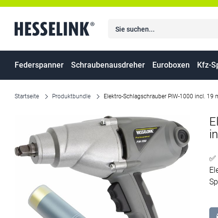
Federspanner
Schraubenausdreher
Euroboxen
Kfz-S
Startseite
Produktbundle
Elektro-Schlagschrauber PIW-1000 incl. 19 
E
i
✅
El
Sp