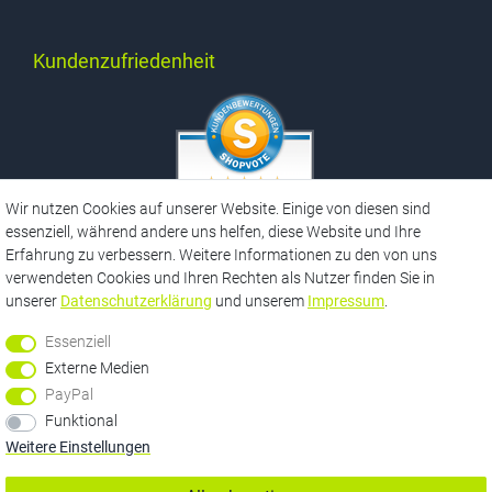
Kundenzufriedenheit
SEHR GUT
Wir nutzen Cookies auf unserer Website. Einige von diesen sind
5 / 5
essenziell, während andere uns helfen, diese Website und Ihre
aus 3777 Bewertungen
bei: ebay.de,
Erfahrung zu verbessern. Weitere Informationen zu den von uns
amazon.de,
verwendeten Cookies und Ihren Rechten als Nutzer finden Sie in
facebook.com,
shopvote.de
unserer
Daten­schutz­erklärung
und unserem
Impressum
.
Essenziell
Externe Medien
*
Informationen zu unseren Versandbedingungen finden Sie hier
hier
PayPal
**
Funktional
Unabhängig von einem gesetzlichen Widerrufsrecht räumen wir Ihnen
als Verbraucher eine Geld-Zurück-Garantie von 100 Tagen ein.
Weitere Einstellungen
Informieren Sie sich
hier
über die Bedingungen.