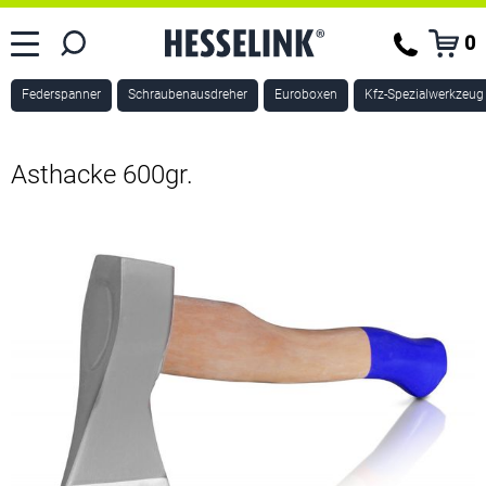
0
Federspanner
Schraubenausdreher
Euroboxen
Kfz-Spezialwerkzeug
Asthacke 600gr.