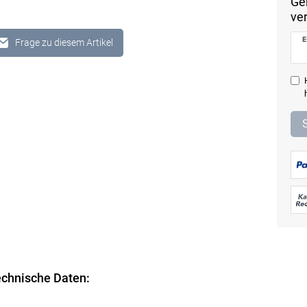
Ger
ver
E
Frage zu diesem Artikel
chnische Daten: