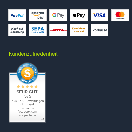
Kundenzufriedenheit
SEHR GUT
5 / 5
aus 3777 Bewertungen
bei: ebay.de,
amazon.de,
facebook.com,
shopvote.de