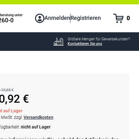
beratung unter
Anmelden
Registrieren
0
260-0
Größere Mengen für Gewerbekunden?
Kontaktieren Sie uns
 13,65 €
0,92 €
ht auf Lager
. MwSt. zzgl.
Versandkosten
fügbarkeit:
nicht auf Lager