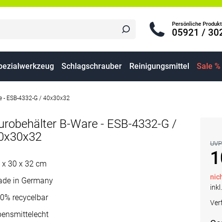
Persönliche Produkt
05921 / 30
pezialwerkzeug
Schlagschrauber
Reinigungsmittel
Sale %
e - ESB-4332-G / 40x30x32
urobehälter B-Ware - ESB-4332-G /
0x30x32
UVP
1
 x 30 x 32 cm
nic
de in Germany
inkl
0% recycelbar
Ver
bensmittelecht