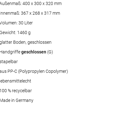
Außenmaß: 400 x 300 x 320 mm
Innenmaß: 367 x 268 x 317 mm
Volumen: 30 Liter
Gewicht: 1460 g
glatter Boden, geschlossen
Handgriffe
geschlossen
(G)
stapelbar
aus PP-C (Polypropylen Copolymer)
lebensmittelecht
100 % recycelbar
Made in Germany