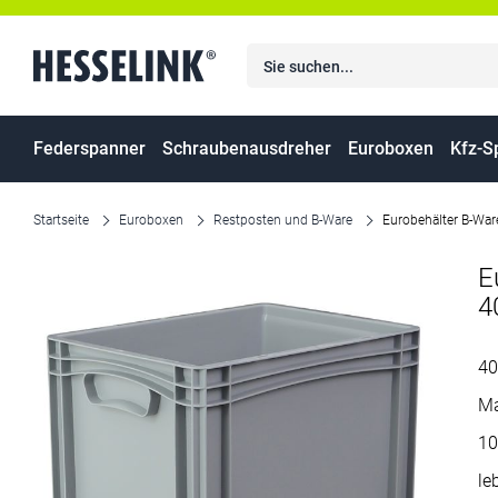
Federspanner
Schraubenausdreher
Euroboxen
Kfz-S
Startseite
Euroboxen
Restposten und B-Ware
Eurobehälter B-War
E
4
40
Ma
10
le